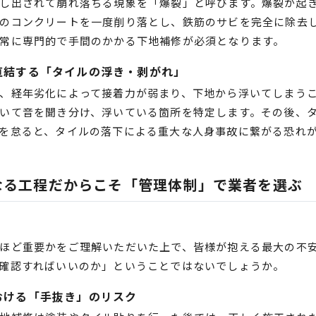
し出されて崩れ落ちる現象を「爆裂」と呼びます。爆裂が起
のコンクリートを一度削り落とし、鉄筋のサビを完全に除去
常に専門的で手間のかかる下地補修が必須となります。
直結する「タイルの浮き・剥がれ」
、経年劣化によって接着力が弱まり、下地から浮いてしまう
いて音を聞き分け、浮いている箇所を特定します。その後、
を怠ると、タイルの落下による重大な人身事故に繋がる恐れ
なる工程だからこそ「管理体制」で業者を選ぶ
ほど重要かをご理解いただいた上で、皆様が抱える最大の不
確認すればいいのか」ということではないでしょうか。
おける「手抜き」のリスク