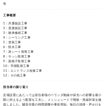
有
工事概要
1：共通仮設工事
2：直接仮設工事
3：躯体修繕工事
4：シーリング工事
5：塗装工事
6：防水工事
7：床シート張替工事
8：サッシ取替工事
9：面格子取替工事
10：手摺取替工事
11：エントランス改修工事
12：その他工事
担当者の振り返り
足場設置にあたっては居住者様のベランダ動線や採光への影響を最小
限に抑えるよう配置を工夫し、メッシュシートで飛散・視線対策を徹
底しました。騒音作業の時間調整や事前周知、毎日の清掃・声かけを