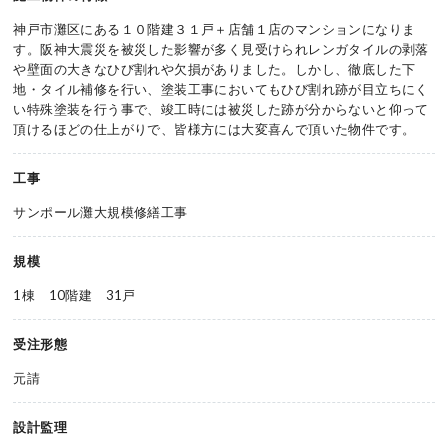
神戸市灘区にある１０階建３１戸＋店舗１店のマンションになりま
す。阪神大震災を被災した影響が多く見受けられレンガタイルの剥落
や壁面の大きなひび割れや欠損がありました。しかし、徹底した下
地・タイル補修を行い、塗装工事においてもひび割れ跡が目立ちにく
い特殊塗装を行う事で、竣工時には被災した跡が分からないと仰って
頂けるほどの仕上がりで、皆様方には大変喜んで頂いた物件です。
工事
サンポール灘大規模修繕工事
規模
1棟 10階建 31戸
受注形態
元請
設計監理