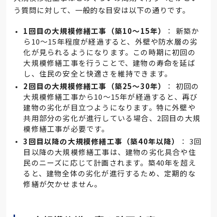
う質問に対して、一般的な目安は以下の通りです。
1
回目の大規模修繕工事（築
10
～
15
年）
： 新築か
ら10～15年程度が経過すると、外壁や防水層の劣
化が見られるようになります。この時期に初回の
大規模修繕工事を行うことで、建物の寿命を延ば
し、住民の安全と快適さを維持できます。
2
回目の大規模修繕工事（築
25
～
30
年）
： 初回の
大規模修繕工事から10～15年が経過すると、再び
建物の劣化が目立つようになります。特に外壁や
共用部分の劣化が進行している場合、2回目の大規
模修繕工事が必要です。
3
回目以降の大規模修繕工事（築
40
年以降）
： 3回
目以降の大規模修繕工事は、建物の劣化具合や住
民のニーズに応じて計画されます。築40年を超え
ると、建物全体の劣化が進行するため、定期的な
修繕が欠かせません。