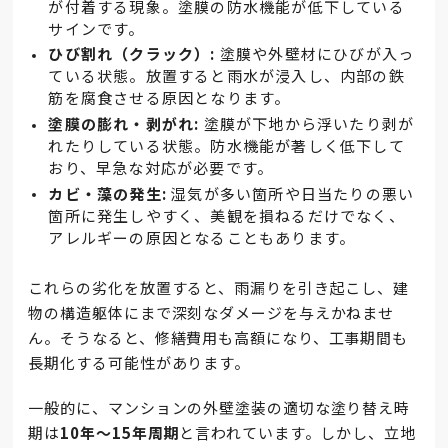
が付着する現象。塗膜の防水機能が低下している
サインです。
ひび割れ（クラック）:
塗膜や外壁材にひびが入っ
ている状態。放置すると雨水が浸入し、内部の鉄
筋を腐食させる原因となります。
塗膜の膨れ・剥がれ:
塗膜が下地から浮いたり剥が
れたりしている状態。防水機能が著しく低下して
おり、早急な対応が必要です。
カビ・藻の発生:
湿気が多い箇所や日当たりの悪い
箇所に発生しやすく、美観を損ねるだけでなく、
アレルギーの原因となることもあります。
これらの劣化を放置すると、雨漏りを引き起こし、建
物の構造躯体にまで深刻なダメージを与えかねませ
ん。そうなると、修繕費用も高額になり、工事期間も
長期化する可能性があります。
一般的に、マンションの外壁塗装の適切な塗り替え時
期は
10年～15年周期
と言われています。しかし、立地