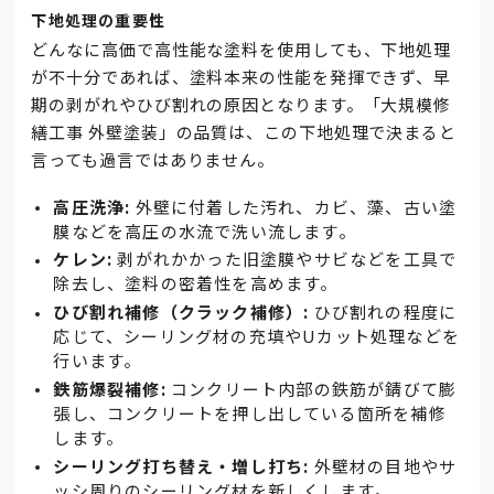
下地処理の重要性
どんなに高価で高性能な塗料を使用しても、下地処理
が不十分であれば、塗料本来の性能を発揮できず、早
期の剥がれやひび割れの原因となります。「大規模修
繕工事 外壁塗装」の品質は、この下地処理で決まると
言っても過言ではありません。
高圧洗浄:
外壁に付着した汚れ、カビ、藻、古い塗
膜などを高圧の水流で洗い流します。
ケレン:
剥がれかかった旧塗膜やサビなどを工具で
除去し、塗料の密着性を高めます。
ひび割れ補修（クラック補修）:
ひび割れの程度に
応じて、シーリング材の充填やUカット処理などを
行います。
鉄筋爆裂補修:
コンクリート内部の鉄筋が錆びて膨
張し、コンクリートを押し出している箇所を補修
します。
シーリング打ち替え・増し打ち:
外壁材の目地やサ
ッシ周りのシーリング材を新しくします。