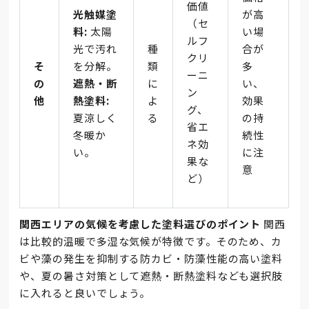
価値
光触媒塗
が高
（セ
料:
太陽
い場
ルフ
光で汚れ
種
合が
クリ
そ
を分解。
類
多
ーニ
の
遮熱・断
に
い、
ン
他
熱塗料:
よ
効果
グ、
夏涼しく
る
の持
省エ
冬暖か
続性
ネ効
い。
に注
果な
意
ど）
関西エリアの気候を考慮した塗料選びのポイント
関西
は比較的温暖で多湿な気候が特徴です。そのため、カ
ビや藻の発生を抑制する防カビ・防藻性能の高い塗料
や、夏の暑さ対策として遮熱・断熱塗料なども選択肢
に入れると良いでしょう。