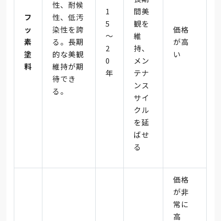
性、耐候
1
間美
フ
性、低汚
5
観を
ッ
染性を誇
価格
～
維
素
る。長期
が高
2
持、
塗
的な美観
い
0
メン
料
維持が期
年
テナ
待でき
ンス
る。
サイ
クル
を延
ばせ
る
価格
が非
常に
高