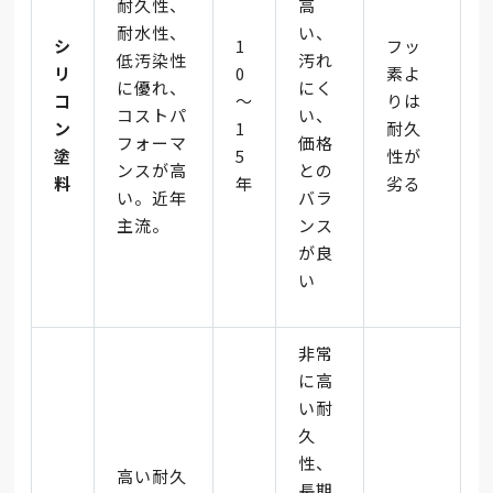
耐久性、
高
耐水性、
い、
シ
1
フッ
低汚染性
汚れ
リ
0
素よ
に優れ、
にく
コ
～
りは
コストパ
い、
ン
1
耐久
フォーマ
価格
塗
5
性が
ンスが高
との
料
年
劣る
い。近年
バラ
主流。
ンス
が良
い
非常
に高
い耐
久
性、
高い耐久
長期