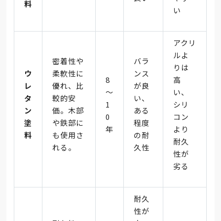
料
い
アクリ
ルよ
密着性や
バラ
りは
ウ
柔軟性に
ンス
8
高
レ
優れ、比
が良
～
い、
タ
較的安
い、
1
シリ
ン
価。木部
ある
0
コン
塗
や鉄部に
程度
年
より
料
も使用さ
の耐
耐久
れる。
久性
性が
劣る
耐久
性が