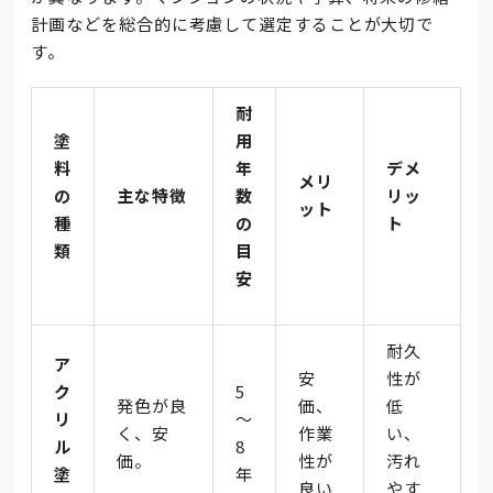
計画などを総合的に考慮して選定することが大切で
す。
耐
塗
用
料
年
デメ
メリ
の
主な特徴
数
リッ
ット
種
の
ト
類
目
安
耐久
ア
安
性が
ク
5
発色が良
価、
低
リ
～
く、安
作業
い、
ル
8
価。
性が
汚れ
塗
年
良い
やす