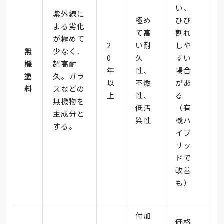
い、
紫外線に
極め
ひび
よる劣化
て高
割れ
が極めて
2
い耐
しや
無
少なく、
0
久
すい
機
超高耐
年
性、
場合
塗
久。ガラ
以
不燃
があ
料
スなどの
上
性、
る
無機物を
低汚
（有
主成分と
染性
機ハ
する。
イブ
リッ
ドで
改善
も）
付加
価格